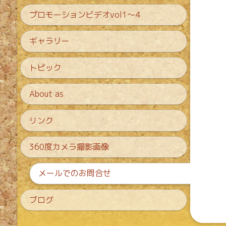
プロモーションビデオvol1〜4
ギャラリー
トピック
About as
リンク
360度カメラ撮影画像
メールでのお問合せ
ブログ