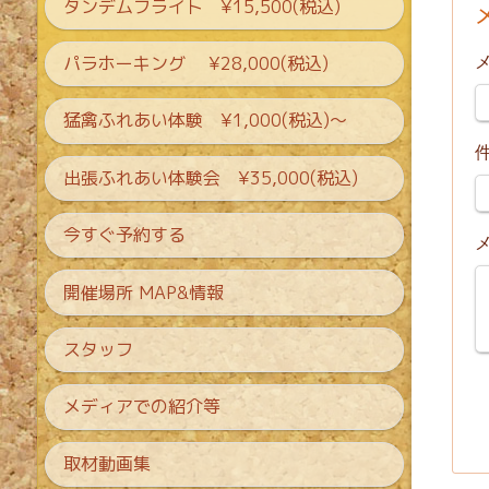
タンデムフライト ¥15,500(税込)
パラホーキング ¥28,000(税込)
猛禽ふれあい体験 ¥1,000(税込)〜
出張ふれあい体験会 ¥35,000(税込)
今すぐ予約する
開催場所 MAP&情報
スタッフ
メディアでの紹介等
取材動画集